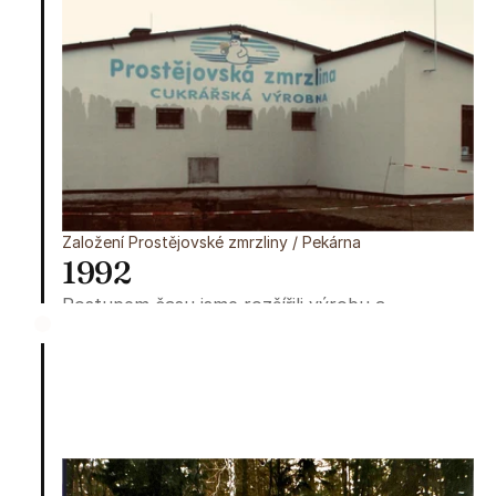
Založení Prostějovské zmrzliny / Pekárna
1992
Postupem času jsme rozšířili výrobu a 
přestěhovali se do sídla na Kostelecké ulici v 
Prostějově, kde se vařila vyhlášená zmrzlina. 
Oba provozy se spojily a vznikl název 
Prostějovská Zmrzlina.