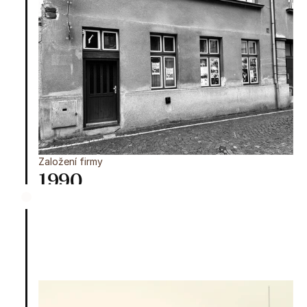
Založení firmy
1990
Náš příběh pečení se začal psát už v roce 1990. 
Tehdy jsme v Knihařské ulici v Prostějově 
vyráběli první jablkové záviny a trubičky z 
listového těsta.