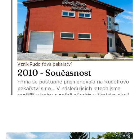
Vznik Rudolfova pekařství
2010 - Současnost
Firma se postupně přejmenovala na Rudolfovo 
pekařství s.r.o..  V následujících letech jsme 
rozšířili výrobu a začali působit v širokém okolí. 
Dnes nabízíme široký sortiment – od sladkého 
jemného pečiva přes tradiční kváskový chléb až 
po celozrnné rohlíky i výrobky teplé a studené 
kuchyně.