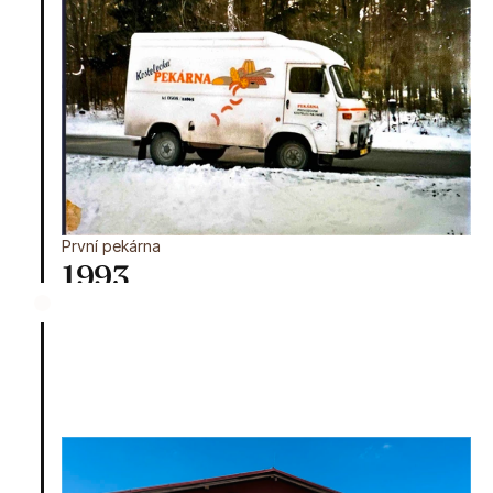
První pekárna
1993
O rok později jsme naši nabídku obohatili o 
poctivý chléb, housky, veky i sladké pečivo. 
Vznikla tak pobočka Kostelecká pekárna v 
Kostelci na Hané